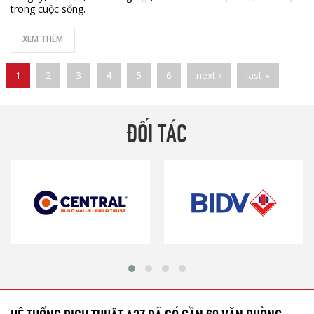
trong cuộc sống.
XEM THÊM
Pages
1
2
3
4
5
6
next ›
last »
ĐỐI TÁC