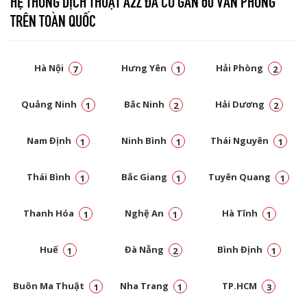
HỆ THỐNG DỊCH THUẬT A2Z ĐÃ CÓ GẦN 60 VĂN PHÒNG
TRÊN TOÀN QUỐC
Hà Nội
Hưng Yên
Hải Phòng
7
1
2
Quảng Ninh
Bắc Ninh
Hải Dương
1
2
2
Nam Định
Ninh Bình
Thái Nguyên
1
1
1
Thái Bình
Bắc Giang
Tuyên Quang
1
1
1
Thanh Hóa
Nghệ An
Hà Tĩnh
1
1
1
Huế
Đà Nẵng
Bình Định
1
2
1
Buôn Ma Thuật
Nha Trang
TP.HCM
1
1
3