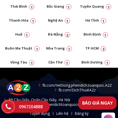
Thái Bình
Bắc Giang
Tuyên Quang
1
1
1
Thanh Hóa
Nghệ An
Hà Tĩnh
1
1
1
Huế
Đà Nẵng
Bình Định
1
2
1
Buôn Ma Thuật
Nha Trang
TP.HCM
1
1
3
Vũng Tàu
Cần Thơ
Bình Dương
1
1
1
Đồng Nai
1
f:
fb.com/Hethong.phiendich.toanquoc.A2Z
f:
fb.com/DichThuatA2z
A:
89 Cầu Giấy, Quận Cầu Giấy, Hà Nội
BÁO GIÁ NGAY
T:
0967.204.888 -
E:
a2zphiendichtoanquoc@gmail.com
0967204888
Tuyển dụng
Liên hệ
Đăng ký