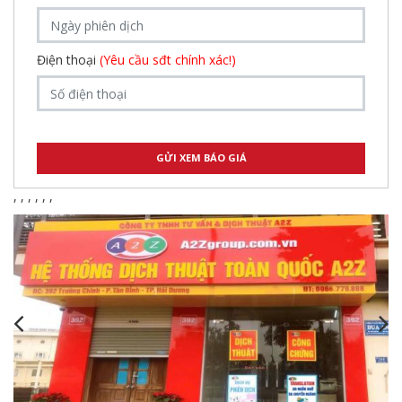
Điện thoại
(Yêu cầu sđt chính xác!)
,
,
,
,
,
,