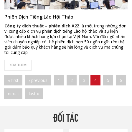
Phiên Dịch Tiếng Lào Hội Thảo
Công ty dịch thuật – phiên dịch A2Z
là một trong những đơn
vị cung cấp dịch vụ phiên dịch tiếng Lào hội thảo và sự kiện
được nhiều khách hàng lựa chọn tại Việt Nam. Với đội ngũ nhân
viên chuyên nghiệp có thể phiên dịch hơn 50 ngôn ngữ trên thế
giới đảm bảo quý khách hàng sẽ hài lòng về dịch vụ mà chúng
tôi cung cấp.
XEM THÊM
Pages
« first
‹ previous
1
2
3
4
5
6
next ›
last »
ĐỐI TÁC