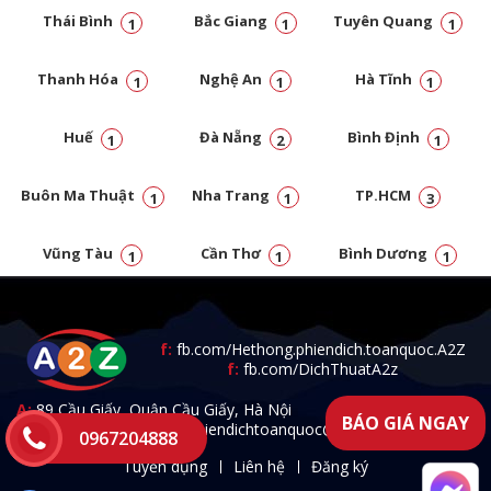
Thái Bình
Bắc Giang
Tuyên Quang
1
1
1
Thanh Hóa
Nghệ An
Hà Tĩnh
1
1
1
Huế
Đà Nẵng
Bình Định
1
2
1
Buôn Ma Thuật
Nha Trang
TP.HCM
1
1
3
Vũng Tàu
Cần Thơ
Bình Dương
1
1
1
Đồng Nai
1
f:
fb.com/Hethong.phiendich.toanquoc.A2Z
f:
fb.com/DichThuatA2z
A:
89 Cầu Giấy, Quận Cầu Giấy, Hà Nội
BÁO GIÁ NGAY
T:
0967.204.888 -
E:
a2zphiendichtoanquoc@gmail.com
0967204888
Tuyển dụng
Liên hệ
Đăng ký