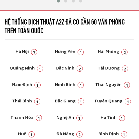
HỆ THỐNG DỊCH THUẬT A2Z ĐÃ CÓ GẦN 60 VĂN PHÒNG
TRÊN TOÀN QUỐC
Hà Nội
Hưng Yên
Hải Phòng
7
1
2
Quảng Ninh
Bắc Ninh
Hải Dương
1
2
2
Nam Định
Ninh Bình
Thái Nguyên
1
1
1
Thái Bình
Bắc Giang
Tuyên Quang
1
1
1
Thanh Hóa
Nghệ An
Hà Tĩnh
1
1
1
Huế
Đà Nẵng
Bình Định
1
2
1