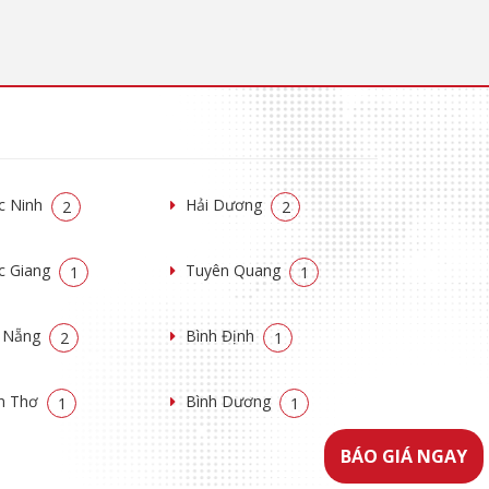
c Ninh
Hải Dương
2
2
c Giang
Tuyên Quang
1
1
 Nẵng
Bình Định
2
1
n Thơ
Bình Dương
1
1
BÁO GIÁ NGAY