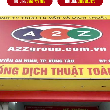
HOTLINE
0966.779.888
HOTLINE
088888.6875