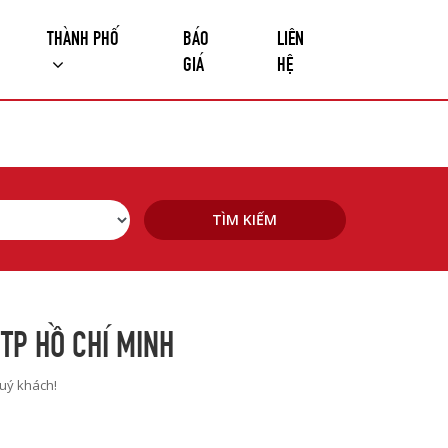
THÀNH PHỐ
BÁO
LIÊN
GIÁ
HỆ
TÌM KIẾM
TP HỒ CHÍ MINH
quý khách!