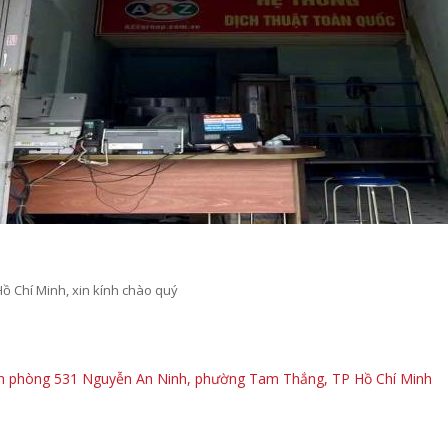
Hồ Chí Minh
, xin kính chào quý
 phòng 531 Nguyễn An Ninh, phường Tam Thắng, TP Hồ Chí Minh