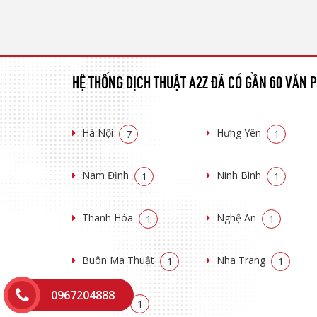
HỆ THỐNG DỊCH THUẬT A2Z ĐÃ CÓ GẦN 60 VĂN
Hà Nội
Hưng Yên
7
1
Nam Định
Ninh Bình
1
1
Thanh Hóa
Nghệ An
1
1
Buôn Ma Thuật
Nha Trang
1
1
0967204888
Đồng Nai
1