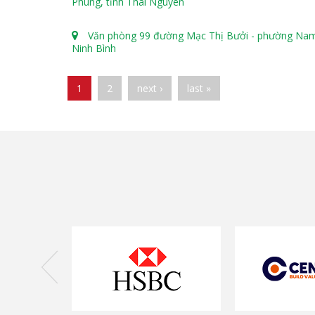
Phùng, tỉnh Thái Nguyên
Văn phòng 99 đường Mạc Thị Bưởi - phường Nam 
Ninh Bình
Pages
1
2
next ›
last »