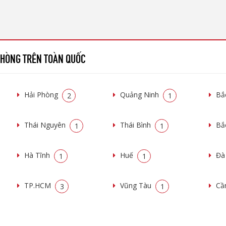
 PHÒNG TRÊN TOÀN QUỐC
Hải Phòng
Quảng Ninh
Bắ
2
1
Thái Nguyên
Thái Bình
Bắ
1
1
Hà Tĩnh
Huế
Đà
1
1
TP.HCM
Vũng Tàu
Cầ
3
1