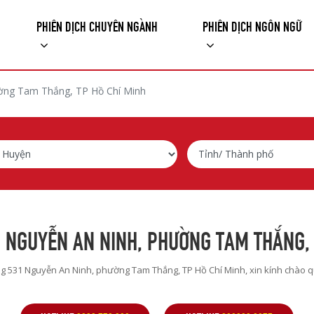
PHIÊN DỊCH CHUYÊN NGÀNH
PHIÊN DỊCH NGÔN NGỮ
ờng Tam Thắng, TP Hồ Chí Minh
 NGUYỄN AN NINH, PHƯỜNG TAM THẮNG, 
ng
531 Nguyễn An Ninh, phường Tam Thắng, TP Hồ Chí Minh
, xin kính chào 