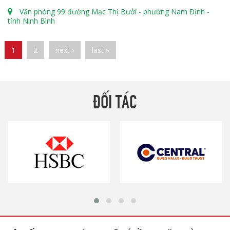
Văn phòng 99 đường Mạc Thị Bưởi - phường Nam Định -
tỉnh Ninh Bình
Pages
1
2
next ›
last »
ĐỐI TÁC