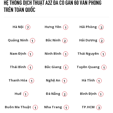
HỆ THỐNG DỊCH THUẬT A2Z ĐÃ CÓ GẦN 60 VĂN PHÒNG
TRÊN TOÀN QUỐC
Hà Nội
Hưng Yên
Hải Phòng
7
1
2
Quảng Ninh
Bắc Ninh
Hải Dương
1
2
2
Nam Định
Ninh Bình
Thái Nguyên
1
1
1
Thái Bình
Bắc Giang
Tuyên Quang
1
1
1
Thanh Hóa
Nghệ An
Hà Tĩnh
1
1
1
Huế
Đà Nẵng
Bình Định
1
2
1
Buôn Ma Thuật
Nha Trang
TP.HCM
1
1
3