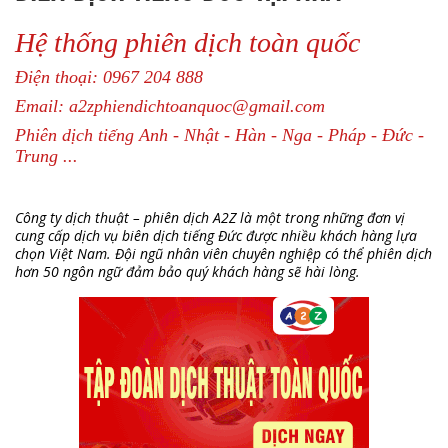
Hệ thống phiên dịch toàn quốc
Điện thoại: 0967 204 888
Email: a2zphiendichtoanquoc@gmail.com
Phiên dịch tiếng Anh - Nhật - Hàn - Nga - Pháp - Đức -
Trung ...
Công ty dịch thuật – phiên dịch A2Z là một trong những đơn vị
cung cấp dịch vụ biên dịch tiếng Đức được nhiều khách hàng lựa
chọn Việt Nam. Đội ngũ nhân viên chuyên nghiệp có thể phiên dịch
hơn 50 ngôn ngữ đảm bảo quý khách hàng sẽ hài lòng.