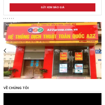
,
,
,
,
,
,
VỀ CHÚNG TÔI