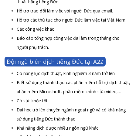
thuật bằng tiếng Đức.
Hỗ trợ trao đổi làm việc với người Đức qua email.
Hỗ trợ các thủ tục cho người Đức làm việc tại Việt Nam
Các công việc khác
Báo cáo tổng hợp công việc đã làm trong tháng cho
người phụ trách.
Đội ngũ biên dịch tiếng Đức tại A2Z
Có năng lực dịch thuật, kinh nghiệm 3 năm trở lên
Biết sử dụng thành thạo các phần mềm hỗ trợ dịch thuật,
phần mềm Microshoft, phần mềm chỉnh sửa video,…
Có sức khỏe tốt
Đại học trở lên chuyên ngành ngoại ngữ và có khả năng
sử dụng tiếng Đức thành thạo
Khả năng dịch được nhiều ngôn ngữ khác