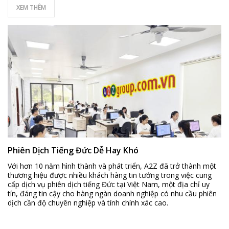
XEM THÊM
Phiên Dịch Tiếng Đức Dễ Hay Khó
Với hơn 10 năm hình thành và phát triển, A2Z đã trở thành một
thương hiệu được nhiều khách hàng tin tưởng trong việc cung
cấp dịch vụ phiên dịch tiếng Đức tại Việt Nam, một địa chỉ uy
tín, đáng tin cậy cho hàng ngàn doanh nghiệp có nhu cầu phiên
dịch cần độ chuyên nghiệp và tính chính xác cao.