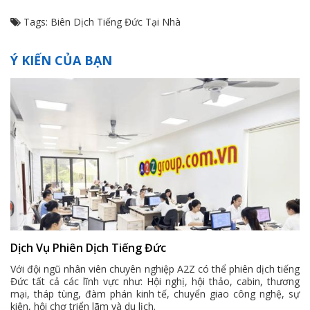
Tags:
Biên Dịch Tiếng Đức Tại Nhà
Ý KIẾN CỦA BẠN
Dịch Vụ Phiên Dịch Tiếng Đức
Với đội ngũ nhân viên chuyên nghiệp A2Z có thể phiên dịch tiếng
Đức tất cả các lĩnh vực như: Hội nghị, hội thảo, cabin, thương
mại, tháp tùng, đàm phán kinh tế, chuyển giao công nghệ, sự
kiện, hội chợ triển lãm và du lịch.