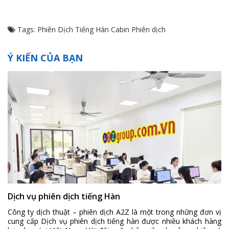
Tags:
Phiên Dịch Tiếng Hàn Cabin
Phiên dịch
Ý KIẾN CỦA BẠN
Dịch vụ phiên dịch tiếng Hàn
Công ty dịch thuật – phiên dịch A2Z là một trong những đơn vị
cung cấp
Dịch vụ phiên dịch tiếng hàn
được nhiều khách hàng