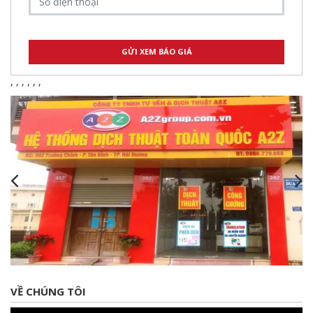
,
,
,
,
,
,
VỀ CHÚNG TÔI