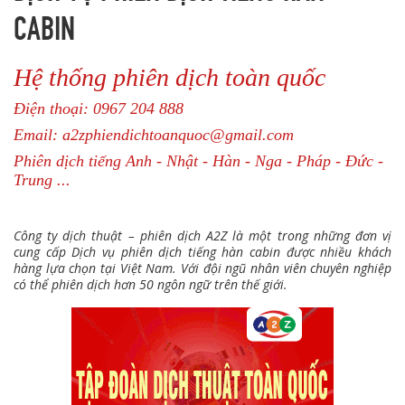
CABIN
Hệ thống phiên dịch toàn quốc
Điện thoại: 0967 204 888
Email: a2zphiendichtoanquoc@gmail.com
Phiên dịch tiếng Anh - Nhật - Hàn - Nga - Pháp - Đức -
Trung ...
Công ty dịch thuật – phiên dịch A2Z là một trong những đơn vị
cung cấp Dịch vụ phiên dịch tiếng hàn cabin được nhiều khách
hàng lựa chọn tại Việt Nam. Với đội ngũ nhân viên chuyên nghiệp
có thể phiên dịch hơn 50 ngôn ngữ trên thế giới.