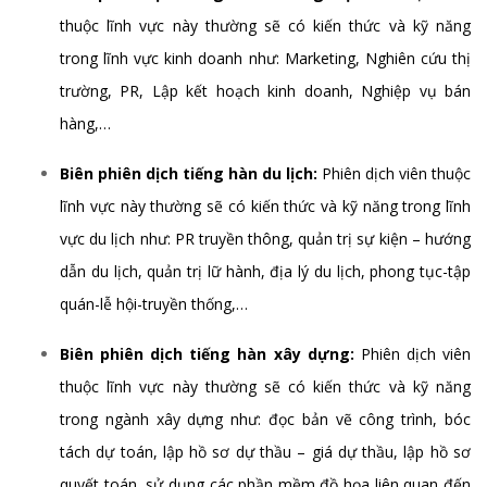
thuộc lĩnh vực này thường sẽ có kiến thức và kỹ năng
trong lĩnh vực kinh doanh như: Marketing, Nghiên cứu thị
trường, PR, Lập kết hoạch kinh doanh, Nghiệp vụ bán
hàng,…
Biên phiên dịch tiếng hàn du lịch:
Phiên dịch viên thuộc
lĩnh vực này thường sẽ có kiến thức và kỹ năng trong lĩnh
vực du lịch như: PR truyền thông, quản trị sự kiện – hướng
dẫn du lịch, quản trị lữ hành, địa lý du lịch, phong tục-tập
quán-lễ hội-truyền thống,…
Biên phiên dịch tiếng hàn xây dựng:
Phiên dịch viên
thuộc lĩnh vực này thường sẽ có kiến thức và kỹ năng
trong ngành xây dựng như: đọc bản vẽ công trình, bóc
tách dự toán, lập hồ sơ dự thầu – giá dự thầu, lập hồ sơ
quyết toán, sử dụng các phần mềm đồ họa liên quan đến