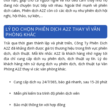
thời hạn, giúp cho cả người nghe và nói đều cảm thấy như họ
đang nói chuyện trực tiếp với nhau. Ngoài thế mạnh về phiên
dịch cabin, Phiên dịch A2Z còn có các dịch vụ như phiên dịch hội
nghị, hội thảo, sự kiện,…
LÝ DO CHỌN PHIÊN DỊCH A2Z THAY VÌ VĂN
PHÒNG KHÁC
Trải qua thời gian thành lập và phát triển, Công Ty Phiên Dịch
A2Z đã khẳng định được giá trị thương hiệu trong lĩnh vực phiên
dịch, dịch thuật. Mỗi khi nhắc A2Z là khách hàng nhớ ngay tới
địa chỉ cung cấp dịch vụ phiên dịch, dịch thuật uy tín. Lý do
khách hàng nên sử dụng dịch vụ phiên dịch, dịch thuật tại Văn
Phòng A2Z thay vì các văn phòng khác.
Cung cấp dịch vụ 24/7/365, báo giá nhanh, sau 15-20 phút
Miễn phí kiểm tra trình độ phiên dịch viên
Bảo mật thông tin với hợp đồng