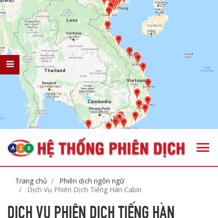
Trang chủ
Phiên dịch ngôn ngữ
Dịch Vụ Phiên Dịch Tiếng Hàn Cabin
DỊCH VỤ PHIÊN DỊCH TIẾNG HÀN