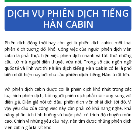
DỊCH VỤ PHIÊN DỊCH TIẾNG
HÀN CABIN
Phiên dịch đồng thời hay còn gọi là phiên dịch cabin, một loại
phiên dịch tương đối khó. Công việc của người phiên dịch viên
cabin là phải thực hiện việc phiên dịch nhanh và tức thời những
câu, từ mà người diễn thuyết vừa nói.
Trong số các ngôn ngữ
quốc tế và lĩnh vực thì
Phiên dịch tiếng Hàn Cabin
có lẽ là phổ
biến nhất hiện nay bới nhu cầu
phiên dịch tiếng Hàn
là rất lớn.
Với phiên dịch cabin được coi là phiên dịch khó nhất trong các
loại hình phiên dịch, bởi người phiên dịch phải nói song song với
diễn giả. Diễn giả nói tới đâu, phiên dịch viên phải dịch tới đó. Vì
vậy yêu cầu của công việc này cần phải có khả năng nghe, khả
năng phân tích tình huống và buộc phải có trình độ chuyên môn
cao. Chính vì những yêu cầu này, nên tìm được những phiên dịch
viên cabin giỏi là rất khó.