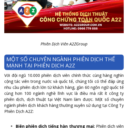
Phiên Dịch Viên A2ZGroup
MỘT SỐ CHUYÊN NGÀNH PHIÊN DỊCH THẾ
MẠNH TẠI PHIÊN DỊCH A2Z
Với đội ngũ 10.000 phiên dịch viên chính thức cùng hàng nghìn
cộng tác viên trong nước và quốc tế, chúng tôi có thể đáp ứng
nhu cầu phiên dịch lớn từ khách hàng, gần 60 ngôn ngữ quốc tế
cùng hơn 100 ngành nghề lĩnh vực là điều mà rất ít công ty
phiên dịch, dịch thuật tại Việt Nam làm được. Một số chuyên
ngành phiên dịch khách hàng thường xuyên sử dụng tại Công Ty
Phiên Dịch A2Z:
Biên phiên dịch tiếng hàn thương mại:
Phiên dịch viên