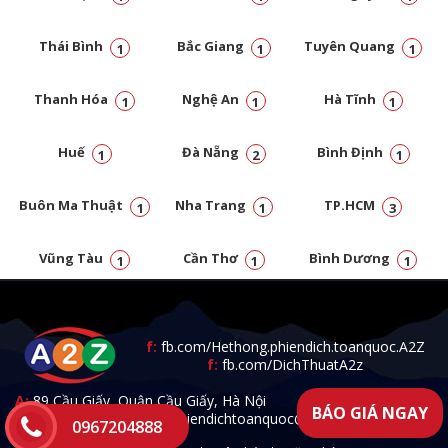
Thái Bình
Bắc Giang
Tuyên Quang
1
1
1
Thanh Hóa
Nghệ An
Hà Tĩnh
1
1
1
Huế
Đà Nẵng
Bình Định
1
2
1
Buôn Ma Thuật
Nha Trang
TP.HCM
1
1
3
Vũng Tàu
Cần Thơ
Bình Dương
1
1
1
Đồng Nai
1
f:
fb.com/Hethong.phiendich.toanquoc.A2Z
f:
fb.com/DichThuatA2z
A:
89 Cầu Giấy, Quận Cầu Giấy, Hà Nội
BÁO GIÁ NGAY
T:
0967.204.888 -
E:
a2zphiendichtoanquoc@gmail.com
0967204888