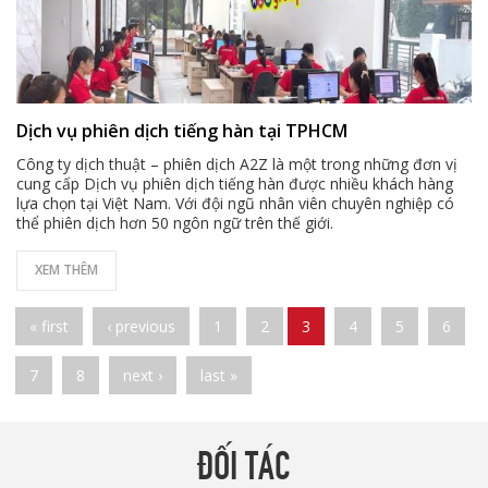
Dịch vụ phiên dịch tiếng hàn tại TPHCM
Công ty dịch thuật – phiên dịch A2Z là một trong những đơn vị
cung cấp
Dịch vụ phiên dịch tiếng hàn
được nhiều khách hàng
lựa chọn tại Việt Nam. Với đội ngũ nhân viên chuyên nghiệp có
thể phiên dịch hơn 50 ngôn ngữ trên thế giới.
XEM THÊM
Pages
« first
‹ previous
1
2
3
4
5
6
7
8
next ›
last »
ĐỐI TÁC