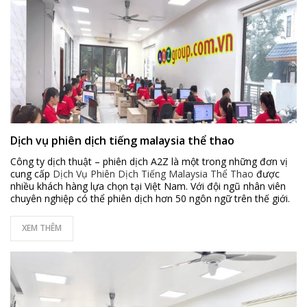
Dịch vụ phiên dịch tiếng malaysia thể thao
Công ty dịch thuật – phiên dịch A2Z là một trong những đơn vị
cung cấp
Dịch Vụ Phiên Dịch Tiếng Malaysia Thể Thao
được
nhiều khách hàng lựa chọn tại Việt Nam. Với đội ngũ nhân viên
chuyên nghiệp có thể phiên dịch hơn 50 ngôn ngữ trên thế giới.
XEM THÊM