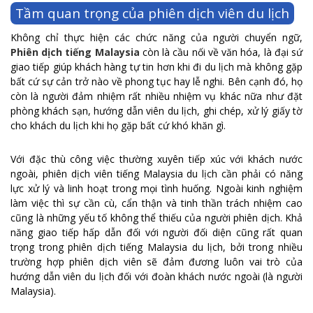
Tầm quan trọng của phiên dịch viên du lịch
Không chỉ thực hiện các chức năng của người chuyển ngữ,
Phiên dịch tiếng Malaysia
còn là cầu nối về văn hóa, là đại sứ
giao tiếp giúp khách hàng tự tin hơn khi đi du lịch mà không gặp
bất cứ sự cản trở nào về phong tục hay lễ nghi. Bên cạnh đó, họ
còn là người đảm nhiệm rất nhiều nhiệm vụ khác nữa như đặt
phòng khách sạn, hướng dẫn viên du lịch, ghi chép, xử lý giấy tờ
cho khách du lịch khi họ gặp bất cứ khó khăn gì.
Với đặc thù công việc thường xuyên tiếp xúc với khách nước
ngoài, phiên dịch viên tiếng Malaysia du lịch cần phải có năng
lực xử lý và linh hoạt trong mọi tình huống. Ngoài kinh nghiệm
làm việc thì sự cần cù, cẩn thận và tinh thần trách nhiệm cao
cũng là những yếu tố không thể thiếu của người phiên dịch. Khả
năng giao tiếp hấp dẫn đối với người đối diện cũng rất quan
trọng trong phiên dịch tiếng Malaysia du lịch, bởi trong nhiều
trường hợp phiên dịch viên sẽ đảm đương luôn vai trò của
hướng dẫn viên du lịch đối với đoàn khách nước ngoài (là người
Malaysia).