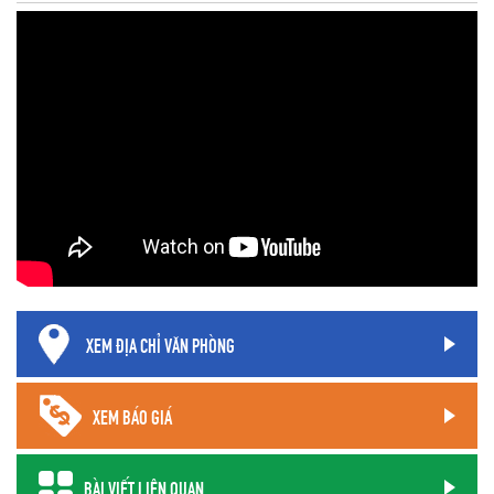
XEM ĐỊA CHỈ VĂN PHÒNG
XEM BÁO GIÁ
BÀI VIẾT LIÊN QUAN