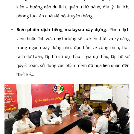
kiện – hướng dẫn du lịch, quản trị lữ hành, địa lý du lịch,
phong tục-tập quán-lễ hội-truyền thống,…
Biên phiên dịch tiếng malaysia xây dựng:
Phiên dịch
viên thuộc lĩnh vực này thường sẽ có kiến thức và kỹ năng
trong ngành xây dựng như: đọc bản vẽ công trình, bóc
tách dự toán, lập hồ sơ dự thầu – giá dự thầu, lập hồ sơ
quyết toán, sử dụng các phần mềm đồ họa liên quan đến
thiết kế,…