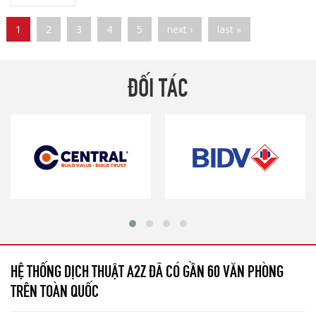
Pages
1
2
3
4
5
next ›
last »
ĐỐI TÁC
HỆ THỐNG DỊCH THUẬT A2Z ĐÃ CÓ GẦN 60 VĂN PHÒNG
TRÊN TOÀN QUỐC