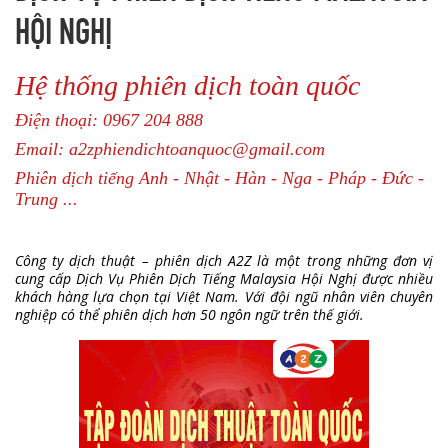
HỘI NGHỊ
Hệ thống phiên dịch toàn quốc
Điện thoại: 0967 204 888
Email: a2zphiendichtoanquoc@gmail.com
Phiên dịch tiếng Anh - Nhật - Hàn - Nga - Pháp - Đức -
Trung ...
Công ty dịch thuật – phiên dịch A2Z là một trong những đơn vị
cung cấp
Dịch Vụ Phiên Dịch Tiếng Malaysia Hội Nghị
được nhiều
khách hàng lựa chọn tại Việt Nam. Với đội ngũ nhân viên chuyên
nghiệp có thể phiên dịch hơn 50 ngôn ngữ trên thế giới.