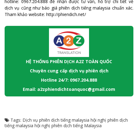
hotline: 0967.204.888 để nhận được tư vấn, hỗ trợ chi tiết về
dịch vụ cũng như báo giá phiên dịch tiếng malaysia chuẩn xác.
Tham khảo website: http://phiendich.net/
HỆ THỐNG PHIÊN DỊCH A2Z TOÀN QUỐC
Chuyên cung cấp dịch vụ phiên dịch
Hotline 24/7: 0967.204.888
Email: a2zphiendichtoanquoc@gmail.com
Tags:
Dịch vụ phiên dịch tiếng malaysia hội nghị
phiên dịch
tiếng malaysia hội nghị
phiên dịch tiếng Malaysia