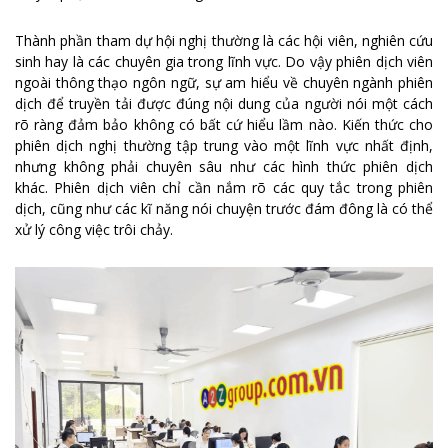
Thành phần tham dự hội nghị thường là các hội viên, nghiên cứu
sinh hay là các chuyên gia trong lĩnh vực. Do vậy phiên dịch viên
ngoài thông thạo ngôn ngữ, sự am hiểu về chuyên ngành phiên
dịch để truyền tải được đúng nội dung của người nói một cách
rõ ràng đảm bảo không có bất cứ hiểu lầm nào. Kiến thức cho
phiên dịch nghị thường tập trung vào một lĩnh vực nhất định,
nhưng không phải chuyên sâu như các hình thức phiên dịch
khác. Phiên dịch viên chỉ cần nắm rõ các quy tắc trong phiên
dịch, cũng như các kĩ năng nói chuyện trước đám đông là có thể
xử lý công việc trôi chảy.