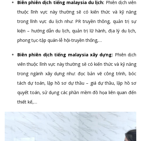
Biên phiên dịch tiếng malaysia du lịch:
Phiên dịch viên
thuộc lĩnh vực này thường sẽ có kiến thức và kỹ năng
trong lĩnh vực du lịch như: PR truyền thông, quản trị sự
kiện – hướng dẫn du lịch, quản trị lữ hành, địa lý du lịch,
phong tục-tập quán-lễ hội-truyền thống,…
Biên phiên dịch tiếng malaysia xây dựng:
Phiên dịch
viên thuộc lĩnh vực này thường sẽ có kiến thức và kỹ năng
trong ngành xây dựng như: đọc bản vẽ công trình, bóc
tách dự toán, lập hồ sơ dự thầu – giá dự thầu, lập hồ sơ
quyết toán, sử dụng các phần mềm đồ họa liên quan đến
thiết kế,…