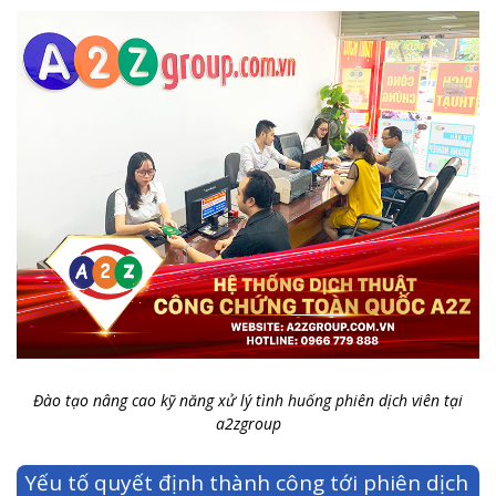
Đào tạo nâng cao kỹ năng xử lý tình huống phiên dịch viên tại
a2zgroup
Yếu tố quyết định thành công tới phiên dịch