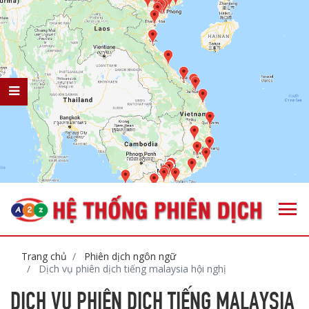
Trang chủ
Phiên dịch ngôn ngữ
Dịch vụ phiên dịch tiếng malaysia hội nghị
DỊCH VỤ PHIÊN DỊCH TIẾNG MALAYSIA