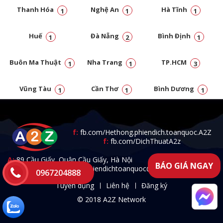
Thanh Hóa
Nghệ An
Hà Tĩnh
1
1
1
Huế
Đà Nẵng
Bình Định
1
2
1
Buôn Ma Thuật
Nha Trang
TP.HCM
1
1
3
Vũng Tàu
Cần Thơ
Bình Dương
1
1
1
Đồng Nai
1
f:
fb.com/Hethong.phiendich.toanquoc.A2Z
f:
fb.com/DichThuatA2z
A:
89 Cầu Giấy, Quận Cầu Giấy, Hà Nội
BÁO GIÁ NGAY
T:
0967.204.888 -
E:
a2zphiendichtoanquoc@gmail.com
0967204888
Tuyển dụng
Liên hệ
Đăng ký
© 2018 A2Z Network