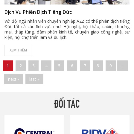
Dịch Vụ Phiên Dịch Tiếng Đức
Với đội ngũ nhân viên chuyên nghiệp A2Z có thể phiên dịch tiếng
Đức tất cả các lĩnh vực như: Hội nghị, hội thảo, cabin, thương
mại, tháp tùng, đàm phán kinh tế, chuyển giao công nghệ, sự
kiện, hội chợ triển lãm và du lịch.
XEM THÊM
Pages
1
2
3
4
5
6
7
8
9
…
next ›
last »
ĐỐI TÁC