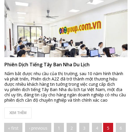
Phiên Dịch Tiếng Tây Ban Nha Du Lịch
Nắm bắt được nhu cầu của thị trường, sau 10 năm hình thành
và phát triển, Phiên dịch A2Z đã trở thành một thương hiệu
được nhiều khách hàng tin tưởng trong việc cung cấp dịch
vụ phiên dịch tiếng Tây Ban Nha du lịch tại Việt Nam, một địa
chỉ uy tín, đáng tin cậy cho hàng ngàn doanh nghiệp có nhu cầu
phiên dịch cần độ chuyên nghiệp và tính chính xác cao
XEM THÊM
Pages
« first
‹ previous
1
2
3
4
5
6