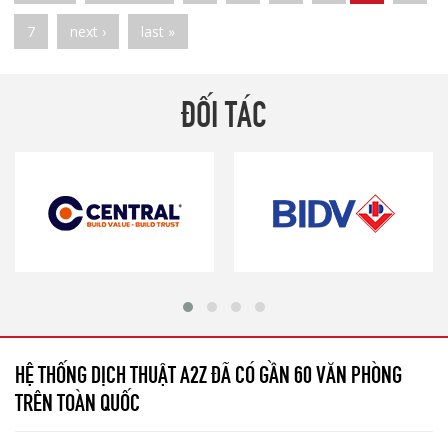
7
next ›
last »
ĐỐI TÁC
HỆ THỐNG DỊCH THUẬT A2Z ĐÃ CÓ GẦN 60 VĂN PHÒNG
TRÊN TOÀN QUỐC