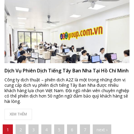
Dịch Vụ Phiên Dịch Tiếng Tây Ban Nha Tại Hồ Chí Minh
Công ty dịch thuật – phiên dịch A2Z là một trong những đơn vị
cung cấp dịch vụ phiên dịch tiếng Tây Ban Nha được nhiều
khách hàng lựa chọn Việt Nam. Đội ngũ nhân viên chuyên nghiệp
có thể phiên dịch hơn 50 ngôn ngữ đảm bảo quý khách hàng sẽ
hài lòng.
XEM THÊM
Pages
1
2
3
4
5
6
7
next ›