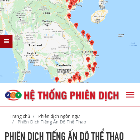
Trang chủ
Phiên dịch ngôn ngữ
Phiên Dịch Tiếng Ấn Độ Thể Thao
PHIÊN DỊCH TIẾNG ẤN ĐỘ THỂ THAO