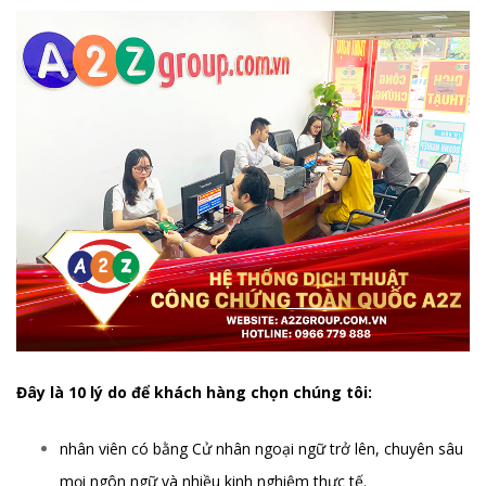
Đây là 10 lý do để khách hàng chọn chúng tôi:
nhân viên có bằng Cử nhân ngoại ngữ trở lên, chuyên sâu
mọi ngôn ngữ và nhiều kinh nghiệm thực tế.