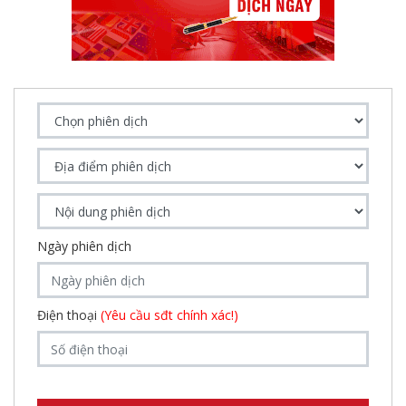
Ngày phiên dịch
Điện thoại
(Yêu cầu sđt chính xác!)