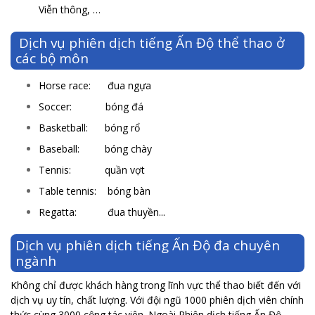
Viễn thông, …
Dịch vụ phiên dịch tiếng Ấn Độ thể thao ở
các bộ môn
Horse race: đua ngựa
Soccer: bóng đá
Basketball: bóng rổ
Baseball: bóng chày
Tennis: quần vợt
Table tennis: bóng bàn
Regatta: đua thuyền...
​Dịch vụ phiên dịch tiếng Ấn Độ đa chuyên
ngành
Không chỉ được khách hàng trong lĩnh vực thể thao biết đến với
dịch vụ uy tín, chất lượng. Với đội ngũ 1000 phiên dịch viên chính
thức cùng 3000 cộng tác viên. Ngoài Phiên dịch tiếng Ấn Độ,