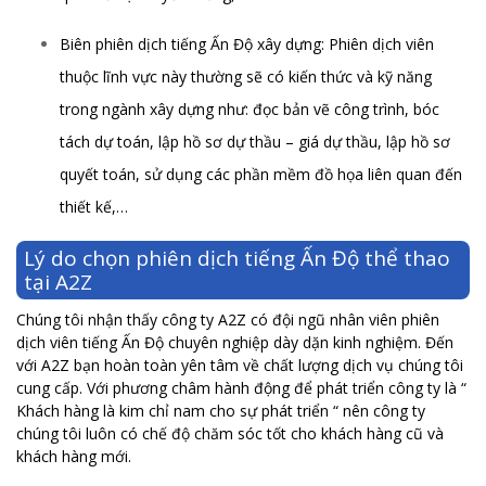
Biên phiên dịch tiếng Ấn Độ xây dựng: Phiên dịch viên
thuộc lĩnh vực này thường sẽ có kiến thức và kỹ năng
trong ngành xây dựng như: đọc bản vẽ công trình, bóc
tách dự toán, lập hồ sơ dự thầu – giá dự thầu, lập hồ sơ
quyết toán, sử dụng các phần mềm đồ họa liên quan đến
thiết kế,…
​Lý do chọn phiên dịch tiếng Ấn Độ thể thao
tại A2Z
Chúng tôi nhận thấy công ty A2Z có đội ngũ nhân viên phiên
dịch viên tiếng Ấn Độ chuyên nghiệp dày dặn kinh nghiệm. Đến
với A2Z bạn hoàn toàn yên tâm về chất lượng dịch vụ chúng tôi
cung cấp. Với phương châm hành động để phát triển công ty là “
Khách hàng là kim chỉ nam cho sự phát triển “ nên công ty
chúng tôi luôn có chế độ chăm sóc tốt cho khách hàng cũ và
khách hàng mới.