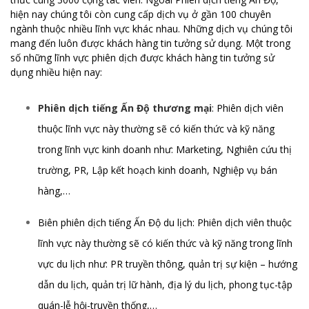
hiện nay chúng tôi còn cung cấp dịch vụ ở gần 100 chuyên
ngành thuộc nhiều lĩnh vực khác nhau. Những dịch vụ chúng tôi
mang đến luôn được khách hàng tin tưởng sử dụng. Một trong
số những lĩnh vực phiên dịch được khách hàng tin tưởng sử
dụng nhiều hiện nay:
Phiên dịch tiếng Ấn Độ thương mại
: Phiên dịch viên
thuộc lĩnh vực này thường sẽ có kiến thức và kỹ năng
trong lĩnh vực kinh doanh như: Marketing, Nghiên cứu thị
trường, PR, Lập kết hoạch kinh doanh, Nghiệp vụ bán
hàng,…
Biên phiên dịch tiếng Ấn Độ du lịch: Phiên dịch viên thuộc
lĩnh vực này thường sẽ có kiến thức và kỹ năng trong lĩnh
vực du lịch như: PR truyền thông, quản trị sự kiện – hướng
dẫn du lịch, quản trị lữ hành, địa lý du lịch, phong tục-tập
quán-lễ hội-truyền thống,…