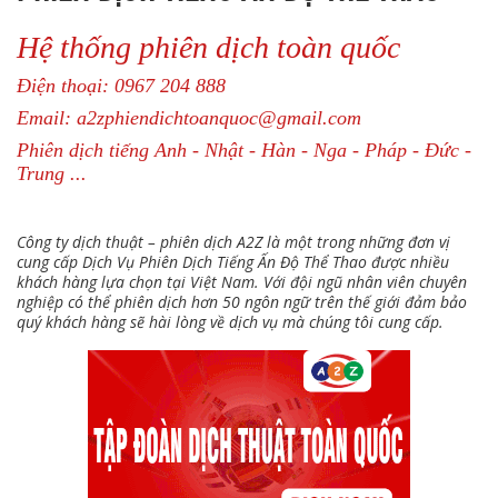
Hệ thống phiên dịch toàn quốc
Điện thoại: 0967 204 888
Email: a2zphiendichtoanquoc@gmail.com
Phiên dịch tiếng Anh - Nhật - Hàn - Nga - Pháp - Đức -
Trung ...
Công ty dịch thuật – phiên dịch A2Z là một trong những đơn vị
cung cấp Dịch Vụ Phiên Dịch Tiếng Ấn Độ Thể Thao được nhiều
khách hàng lựa chọn tại Việt Nam. Với đội ngũ nhân viên chuyên
nghiệp có thể phiên dịch hơn 50 ngôn ngữ trên thế giới đảm bảo
quý khách hàng sẽ hài lòng về dịch vụ mà chúng tôi cung cấp.