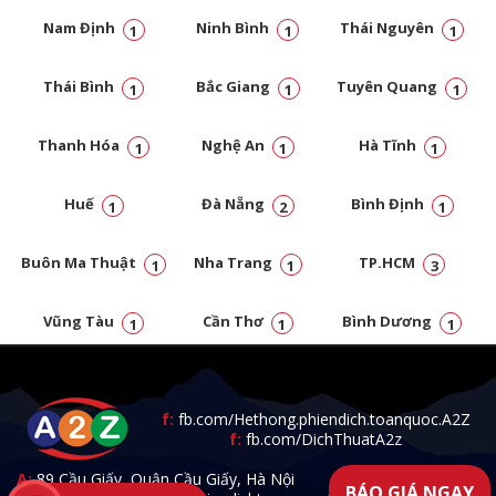
Nam Định
Ninh Bình
Thái Nguyên
1
1
1
Thái Bình
Bắc Giang
Tuyên Quang
1
1
1
Thanh Hóa
Nghệ An
Hà Tĩnh
1
1
1
Huế
Đà Nẵng
Bình Định
1
2
1
Buôn Ma Thuật
Nha Trang
TP.HCM
1
1
3
Vũng Tàu
Cần Thơ
Bình Dương
1
1
1
Đồng Nai
1
f:
fb.com/Hethong.phiendich.toanquoc.A2Z
f:
fb.com/DichThuatA2z
A:
89 Cầu Giấy, Quận Cầu Giấy, Hà Nội
BÁO GIÁ NGAY