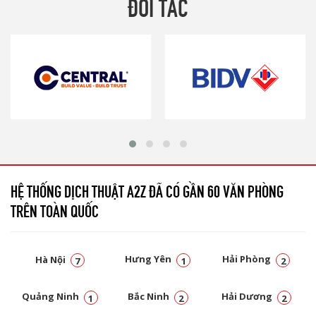
ĐỐI TÁC
HỆ THỐNG DỊCH THUẬT A2Z ĐÃ CÓ GẦN 60 VĂN PHÒNG
TRÊN TOÀN QUỐC
Hà Nội
Hưng Yên
Hải Phòng
7
1
2
Quảng Ninh
Bắc Ninh
Hải Dương
1
2
2