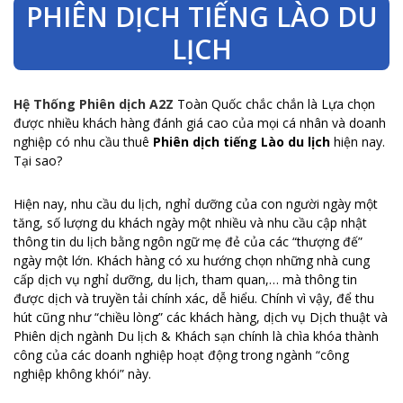
PHIÊN DỊCH TIẾNG LÀO DU
LỊCH
Hệ Thống Phiên dịch A2Z
Toàn Quốc chắc chắn là Lựa chọn
được nhiều khách hàng đánh giá cao của mọi cá nhân và doanh
nghiệp có nhu cầu thuê
Phiên dịch tiếng Lào du lịch
hiện nay.
Tại sao?
Hiện nay, nhu cầu du lịch, nghỉ dưỡng của con người ngày một
tăng, số lượng du khách ngày một nhiều và nhu cầu cập nhật
thông tin du lịch bằng ngôn ngữ mẹ đẻ của các “thượng đế”
ngày một lớn. Khách hàng có xu hướng chọn những nhà cung
cấp dịch vụ nghỉ dưỡng, du lịch, tham quan,… mà thông tin
được dịch và truyền tải chính xác, dễ hiểu. Chính vì vậy, để thu
hút cũng như “chiều lòng” các khách hàng, dịch vụ Dịch thuật và
Phiên dịch ngành Du lịch & Khách sạn chính là chìa khóa thành
công của các doanh nghiệp hoạt động trong ngành “công
nghiệp không khói” này.