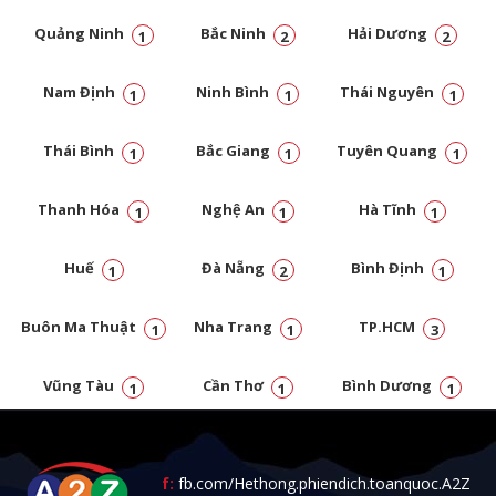
Quảng Ninh
Bắc Ninh
Hải Dương
1
2
2
Nam Định
Ninh Bình
Thái Nguyên
1
1
1
Thái Bình
Bắc Giang
Tuyên Quang
1
1
1
Thanh Hóa
Nghệ An
Hà Tĩnh
1
1
1
Huế
Đà Nẵng
Bình Định
1
2
1
Buôn Ma Thuật
Nha Trang
TP.HCM
1
1
3
Vũng Tàu
Cần Thơ
Bình Dương
1
1
1
Đồng Nai
1
f:
fb.com/Hethong.phiendich.toanquoc.A2Z