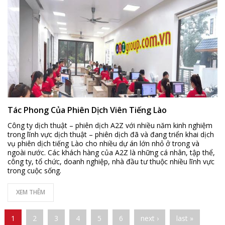
Tác Phong Của Phiên Dịch Viên Tiếng Lào
Công ty dịch thuật – phiên dịch A2Z với nhiều năm kinh nghiệm
trong lĩnh vực dịch thuật – phiên dịch đã và đang triển khai dịch
vụ phiên dịch tiếng Lào cho nhiều dự án lớn nhỏ ở trong và
ngoài nước. Các khách hàng của A2Z là những cá nhân, tập thể,
công ty, tổ chức, doanh nghiệp, nhà đầu tư thuộc nhiều lĩnh vực
trong cuộc sống.
XEM THÊM
Pages
1
2
3
4
5
6
next ›
last »