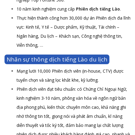
10 năm kinh nghiệm cung cấp
Phiên dịch tiếng Lào
.
Thực hiện thành công hơn 30,000 dự án Phiên dịch đa lĩnh
vực: Kinh tế, Y tế – Dược phẩm, Kỹ thuật, Tài chính –
Ngân hàng, Du lịch – Khách sạn, Công nghệ thông tin,
Viễn thông, …
Nhân sự thông dịch tiếng Lào du lịch
Mạng lưới 10,000 Phiên dịch viên (in-house, CTV) được
tuyển chọn và sàng lọc khắt khe, kỹ lưỡng.
Phiên dịch viên đạt tiêu chuẩn: có Chứng Chỉ Ngoại Ngữ,
kinh nghiệm 3-10 năm, phông văn hóa về ngôn ngữ bản
địa phong phú, kiến thức chuyên môn cao, khả năng ghi
nhớ thông tin tốt, giọng nói và phát âm chuẩn, kĩ năng
diễn thuyết và tốc ký tốt, đảm bảo mang lại chất lượng
phiên dịch được nhiều khách hàng đánh giá cao, nhanh và