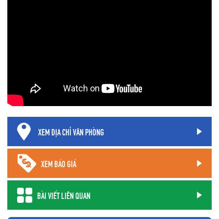
XEM ĐỊA CHỈ VĂN PHÒNG
XEM BÁO GIÁ
BÀI VIẾT LIÊN QUAN