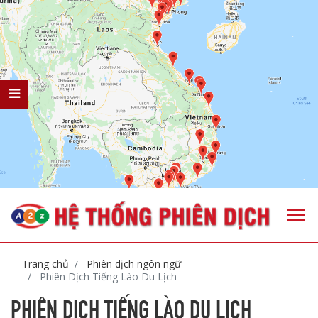
Trang chủ
Phiên dịch ngôn ngữ
Phiên Dịch Tiếng Lào Du Lịch
PHIÊN DỊCH TIẾNG LÀO DU LỊCH