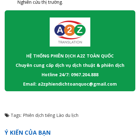
Nghiên cứu thị trường.
HỆ THỐNG PHIÊN DỊCH A2Z TOÀN QUỐC
Chuyên cung cấp dịch vụ dịch thuật & phiên dịch
Hotline 24/7: 0967.204.888
Email: a2zphiendichtoanquoc@gmail.com
Tags:
Phiên dịch tiếng Lào du lịch
Ý KIẾN CỦA BẠN