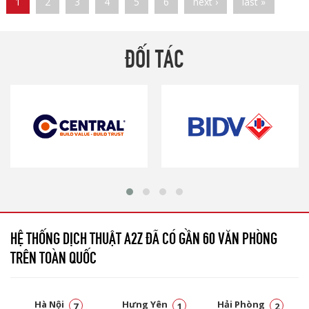
Pages
1
2
3
4
5
6
next ›
last »
ĐỐI TÁC
HỆ THỐNG DỊCH THUẬT A2Z ĐÃ CÓ GẦN 60 VĂN PHÒNG
TRÊN TOÀN QUỐC
Hà Nội
Hưng Yên
Hải Phòng
7
1
2