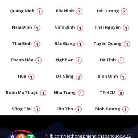
Quảng Ninh
Bắc Ninh
Hải Dương
1
2
2
Nam Định
Ninh Bình
Thái Nguyên
1
1
1
Thái Bình
Bắc Giang
Tuyên Quang
1
1
1
Thanh Hóa
Nghệ An
Hà Tĩnh
1
1
1
Huế
Đà Nẵng
Bình Định
1
2
1
Buôn Ma Thuật
Nha Trang
TP.HCM
1
1
3
Vũng Tàu
Cần Thơ
Bình Dương
1
1
1
Đồng Nai
1
f:
fb.com/Hethong.phiendich.toanquoc.A2Z