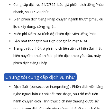
Cung cấp dịch vụ 24/7/365, báo giá phiên dich tiếng Pháp
nhanh, sau 15-20 phút.
Biên phiên dịch tiếng Pháp chuyên ngành thương mại, du
lịch, xây dựng, công nghệ…
Miễn phí Kiểm tra trình độ Phiên dịch viên tiếng Pháp.
Bảo mật thông tin với Hợp đồng bảo mật NDA.
Trang thiết bị hỗ trợ phiên dịch tiên tiến và hiện đại nhất
hiện nay.
Cho thuê thiết bị phiên dịch theo yêu cầu, máy
phiên dịch tiếng Pháp
Chúng tôi cung cấp dịch vụ như
Dịch đuổi (consecutive interpreting) : Phiên dịch viên lắng
nghe người bản xứ nói hết một đoạn, sau đó mới tiến
hành chuyển dịch. Hình thức dịch này thường được sử
dụng trong dịch Chuyển giao công nghệ, Giao dịch đàm