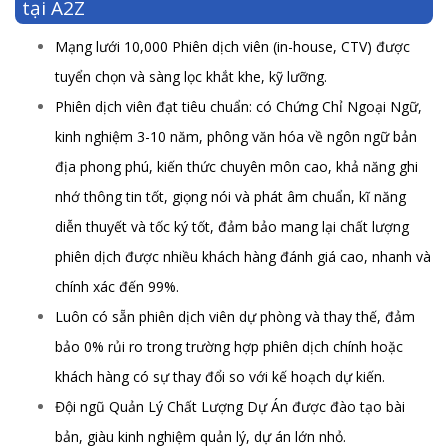
tại A2Z
Mạng lưới 10,000 Phiên dịch viên (in-house, CTV) được
tuyển chọn và sàng lọc khắt khe, kỹ lưỡng.
Phiên dịch viên đạt tiêu chuẩn: có Chứng Chỉ Ngoại Ngữ,
kinh nghiệm 3-10 năm, phông văn hóa về ngôn ngữ bản
địa phong phú, kiến thức chuyên môn cao, khả năng ghi
nhớ thông tin tốt, giọng nói và phát âm chuẩn, kĩ năng
diễn thuyết và tốc ký tốt, đảm bảo mang lại chất lượng
phiên dịch được nhiều khách hàng đánh giá cao, nhanh và
chính xác đến 99%.
Luôn có sẵn phiên dịch viên dự phòng và thay thế, đảm
bảo 0% rủi ro trong trường hợp phiên dịch chính hoặc
khách hàng có sự thay đổi so với kế hoạch dự kiến.
Đội ngũ Quản Lý Chất Lượng Dự Án được đào tạo bài
bản, giàu kinh nghiệm quản lý, dự án lớn nhỏ.