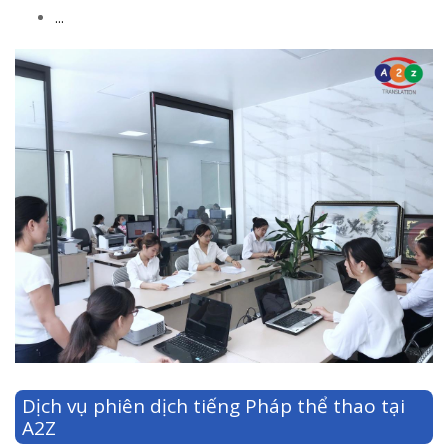
...
Dịch vụ phiên dịch tiếng Pháp thể thao tại
A2Z