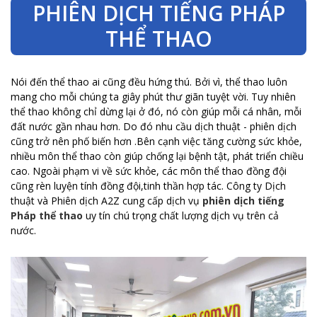
PHIÊN DỊCH TIẾNG PHÁP
THỂ THAO
Nói đến thể thao ai cũng đều hứng thú. Bởi vì, thể thao luôn
mang cho mỗi chúng ta giây phút thư giãn tuyệt vời. Tuy nhiên
thể thao không chỉ dừng lại ở đó, nó còn giúp mỗi cá nhân, mỗi
đất nước gần nhau hơn. Do đó nhu cầu dịch thuật - phiên dịch
cũng trở nên phố biến hơn .Bên cạnh việc tăng cường sức khỏe,
nhiều môn thể thao còn giúp chống lại bệnh tật, phát triển chiều
cao. Ngoài phạm vi về sức khỏe, các môn thể thao đồng đội
cũng rèn luyện tính đồng đội,tinh thần hợp tác. Công ty Dịch
thuật và Phiên dịch A2Z cung cấp dịch vụ
phiên dịch tiếng
Pháp thể thao
uy tín chú trọng chất lượng dịch vụ trên cả
nước.