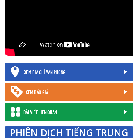
XEM ĐỊA CHỈ VĂN PHÒNG
XEM BÁO GIÁ
BÀI VIẾT LIÊN QUAN
PHIÊN DỊCH TIẾNG TRUNG