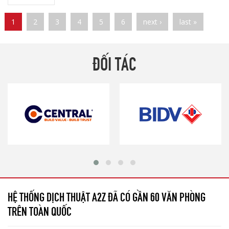
Pages
1
2
3
4
5
6
next ›
last »
ĐỐI TÁC
HỆ THỐNG DỊCH THUẬT A2Z ĐÃ CÓ GẦN 60 VĂN PHÒNG
TRÊN TOÀN QUỐC