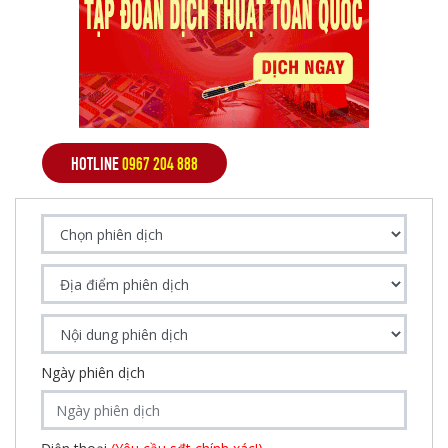
HOTLINE
0967 204 888
Ngày phiên dịch