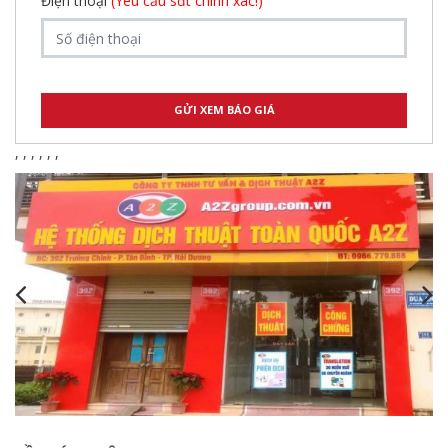
Điện thoại
(Yêu cầu sđt chính xác!)
,
,
,
,
,
,