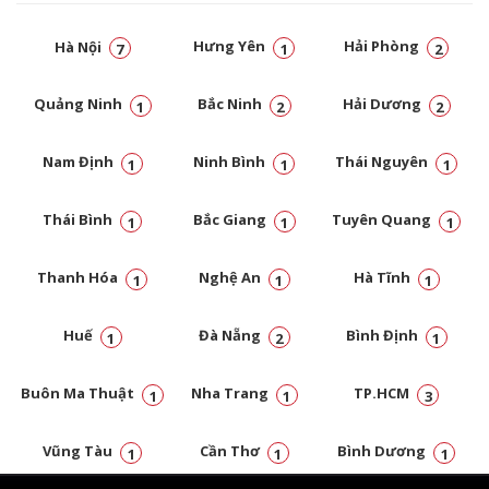
Hà Nội
Hưng Yên
Hải Phòng
7
1
2
Quảng Ninh
Bắc Ninh
Hải Dương
1
2
2
Nam Định
Ninh Bình
Thái Nguyên
1
1
1
Thái Bình
Bắc Giang
Tuyên Quang
1
1
1
Thanh Hóa
Nghệ An
Hà Tĩnh
1
1
1
Huế
Đà Nẵng
Bình Định
1
2
1
Buôn Ma Thuật
Nha Trang
TP.HCM
1
1
3
Vũng Tàu
Cần Thơ
Bình Dương
1
1
1