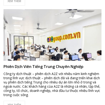
XEM THÊM
Phiên Dịch Viên Tiếng Trung Chuyên Nghiệp
Công ty dịch thuật – phiên dịch A2Z với nhiều năm kinh nghiệm
trong lĩnh vực dịch thuật – phiên dịch đã và đang triển khai dịch
vụ phiên dịch tiếng Trung cho nhiều dự án lớn nhỏ ở trong và
ngoài nước. Các khách hàng của A2Z là những cá nhân, tập thể,
công ty, tổ chức, doanh nghiệp, nhà đầu tư thuộc nhiều lĩnh vực
trong cuộc sống.
XEM THÊM