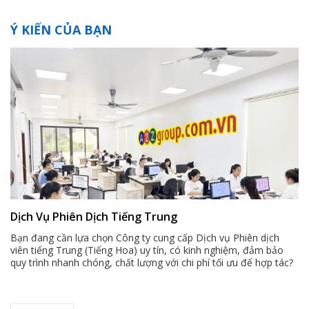
Ý KIẾN CỦA BẠN
Dịch Vụ Phiên Dịch Tiếng Trung
Bạn đang cần lựa chọn Công ty cung cấp Dịch vụ Phiên dịch
viên tiếng Trung (Tiếng Hoa) uy tín, có kinh nghiệm, đảm bảo
quy trình nhanh chóng, chất lượng với chi phí tối ưu để hợp tác?