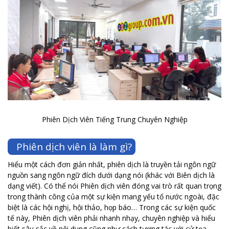
Phiên Dịch Viên Tiếng Trung Chuyên Nghiệp
Phiên dịch viên là làm gì?
Hiểu một cách đơn giản nhất, phiên dịch là truyền tải ngôn ngữ
nguồn sang ngôn ngữ đích dưới dạng nói (khác với Biên dịch là
dạng viết). Có thể nói Phiên dịch viên đóng vai trò rất quan trọng
trong thành công của một sự kiện mang yếu tố nước ngoài, đặc
biệt là các hội nghị, hội thảo, họp báo… Trong các sự kiện quốc
tế này, Phiên dịch viên phải nhanh nhạy, chuyên nghiệp và hiểu
biết sâu sắc về nội dung cũng như cách tương tác với cử tọa.