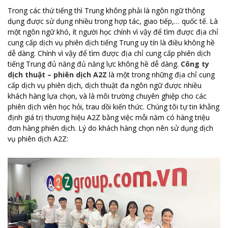
Trong các thứ tiếng thì Trung không phải là ngôn ngữ thông
dụng được sử dụng nhiều trong hợp tác, giao tiếp,… quốc tế. Là
một ngôn ngữ khó, ít người học chính vì vậy để tìm được địa chỉ
cung cấp dịch vụ phiên dịch tiếng Trung uy tín là điều không hề
dễ dàng. Chính vì vậy để tìm được địa chỉ cung cấp phiên dịch
tiếng Trung đủ năng đủ năng lực không hề dễ dàng.
Công ty
dịch thuật – phiên dịch A2Z
là một trong những địa chỉ cung
cấp dịch vụ phiên dịch, dịch thuật đa ngôn ngữ được nhiều
khách hàng lựa chọn, và là môi trường chuyên ghiệp cho các
phiên dịch viên học hỏi, trau dồi kiến thức. Chúng tôi tự tin khẳng
định giá trị thương hiệu A2Z bằng việc mỗi năm có hàng triệu
đơn hàng phiên dịch. Lý do khách hàng chọn nên sử dụng dịch
vụ phiên dịch A2Z: