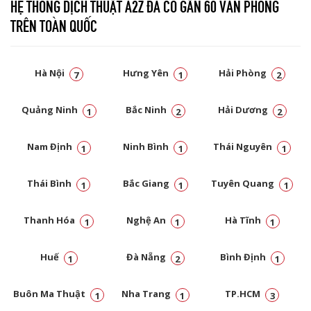
HỆ THỐNG DỊCH THUẬT A2Z ĐÃ CÓ GẦN 60 VĂN PHÒNG
TRÊN TOÀN QUỐC
Hà Nội
Hưng Yên
Hải Phòng
7
1
2
Quảng Ninh
Bắc Ninh
Hải Dương
1
2
2
Nam Định
Ninh Bình
Thái Nguyên
1
1
1
Thái Bình
Bắc Giang
Tuyên Quang
1
1
1
Thanh Hóa
Nghệ An
Hà Tĩnh
1
1
1
Huế
Đà Nẵng
Bình Định
1
2
1
Buôn Ma Thuật
Nha Trang
TP.HCM
1
1
3