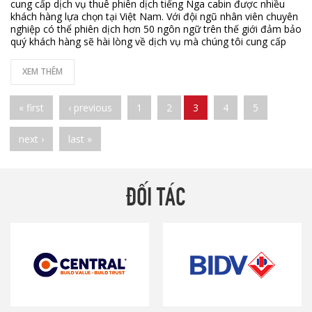
cung cấp dịch vụ thuê phiên dịch tiếng Nga cabin được nhiều
khách hàng lựa chọn tại Việt Nam. Với đội ngũ nhân viên chuyên
nghiệp có thể phiên dịch hơn 50 ngôn ngữ trên thế giới đảm bảo
quý khách hàng sẽ hài lòng về dịch vụ mà chúng tôi cung cấp
XEM THÊM
Pages
« first
‹ previous
1
2
3
4
5
next ›
last »
ĐỐI TÁC