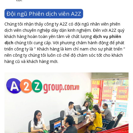
Đội ngũ Phiên dịch viên A2Z
Chúng tôi nhận thấy công ty A2Z có đội ngũ nhân viên phiên
dịch viên chuyên nghiệp dày dặn kinh nghiệm. Đến với A2Z quý
khách hàng hoàn toàn yên tâm về chất lượng
dịch vụ phiên
dịch
chúng tôi cung cấp. Với phương châm hành động để phát
triển công ty là “ Khách hàng là kim chỉ nam cho sự phát triển “
nên công ty chúng tôi luôn có chế độ chăm sóc tốt cho khách
hàng cũ và khách hàng mới.