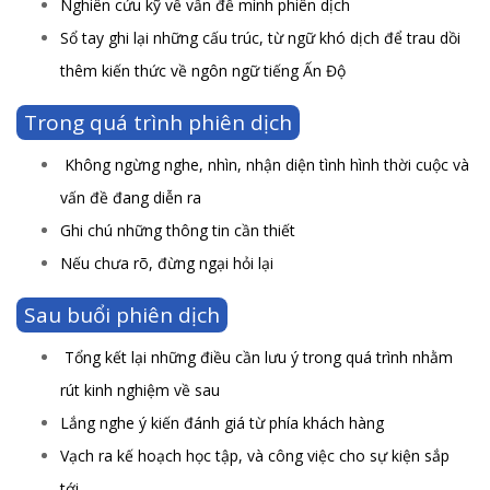
Nghiên cứu kỹ về vấn đề mình phiên dịch
Sổ tay ghi lại những cấu trúc, từ ngữ khó dịch để trau dồi
thêm kiến thức về ngôn ngữ tiếng Ấn Độ
Trong quá trình phiên dịch
Không ngừng nghe, nhìn, nhận diện tình hình thời cuộc và
vấn đề đang diễn ra
Ghi chú những thông tin cần thiết
Nếu chưa rõ, đừng ngại hỏi lại
Sau buổi phiên dịch
Tổng kết lại những điều cần lưu ý trong quá trình nhằm
rút kinh nghiệm về sau
Lắng nghe ý kiến đánh giá từ phía khách hàng
Vạch ra kế hoạch học tập, và công việc cho sự kiện sắp
tới.