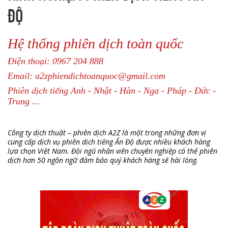
ĐỘ
Hệ thống phiên dịch toàn quốc
Điện thoại: 0967 204 888
Email: a2zphiendichtoanquoc@gmail.com
Phiên dịch tiếng Anh - Nhật - Hàn - Nga - Pháp - Đức -
Trung ...
Công ty dịch thuật – phiên dịch A2Z là một trong những đơn vị
cung cấp dịch vụ phiên dịch tiếng Ấn Độ được nhiều khách hàng
lựa chọn Việt Nam. Đội ngũ nhân viên chuyên nghiệp có thể phiên
dịch hơn 50 ngôn ngữ đảm bảo quý khách hàng sẽ hài lòng.