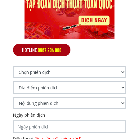
HOTLINE
0967 204 888
Ngày phiên dịch
Điện thoại
(Yêu cầu sđt chính xác!)