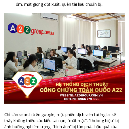
ốm, mất giọng đột xuất, quên tài liệu chuẩn bị…
Chỉ cần search trên google, một phiên dịch viên tương lai sẽ
thấy không thiếu các kiểu tai nạn, “mất mặt”, “thương hiệu” bị
ảnh hưởng nghiêm trọng, “hình ảnh” bị tàn phá…hậu quả của