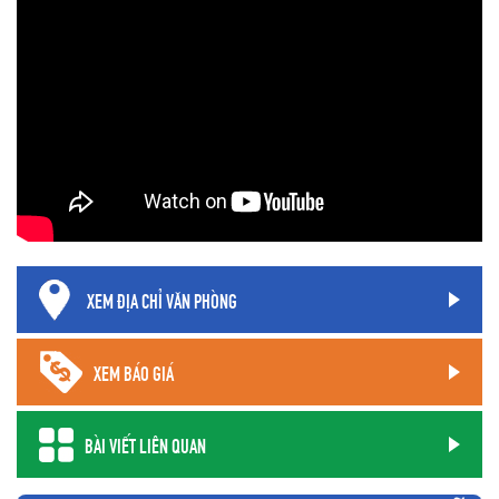
XEM ĐỊA CHỈ VĂN PHÒNG
XEM BÁO GIÁ
BÀI VIẾT LIÊN QUAN