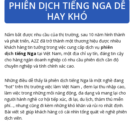
PHIÊN DỊCH TIẾNG NGA DỄ
HAY KHÓ
Nắm bắt được nhu cầu của thị trường, sau 10 năm hình thành
và phát triển, A2Z đã trở thành một thương hiệu được nhiều
khách hàng tin tưởng trong việc cung cấp dịch vụ
phiên
dịch
tiếng Nga
tại Việt Nam, một địa chỉ uy tín, đáng tin cậy
cho hàng ngàn doanh nghiệp có nhu cầu phiên dịch cần độ
chuyên nghiệp và tính chính xác cao.
Những điều dễ thấy là phiên dịch tiếng Nga là một nghề đang
“hot” trên thị trường việc làm Việt Nam , đem lại thu nhập cao,
làm việc trong những môi năng động, đa dạng và mang lại cho
người hành nghề cơ hội tiếp xúc, đi lại, du lịch, thăm thú miễn
phí…, nhưng cũng đi kèm những khó khăn và rủi ro nhất định.
Bài viết sẽ giúp khách hàng có cái nhìn tổng quát về nghề phiên
dịch viên.