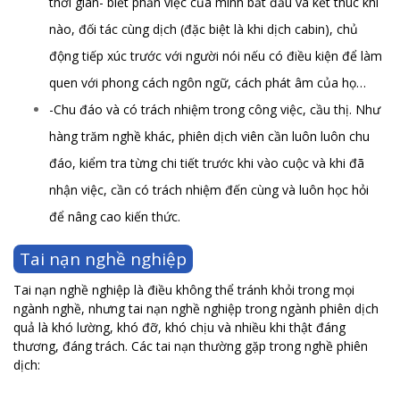
thời gian- biết phần việc của mình bắt đầu và kết thúc khi
nào, đối tác cùng dịch (đặc biệt là khi dịch cabin), chủ
động tiếp xúc trước với người nói nếu có điều kiện để làm
quen với phong cách ngôn ngữ, cách phát âm của họ…
-Chu đáo và có trách nhiệm trong công việc, cầu thị. Như
hàng trăm nghề khác, phiên dịch viên cần luôn luôn chu
đáo, kiểm tra từng chi tiết trước khi vào cuộc và khi đã
nhận việc, cần có trách nhiệm đến cùng và luôn học hỏi
để nâng cao kiến thức.
Tai nạn nghề nghiệp
Tai nạn nghề nghiệp là điều không thể tránh khỏi trong mọi
ngành nghề, nhưng tai nạn nghề nghiệp trong ngành phiên dịch
quả là khó lường, khó đỡ, khó chịu và nhiều khi thật đáng
thương, đáng trách. Các tai nạn thường gặp trong nghề phiên
dịch: