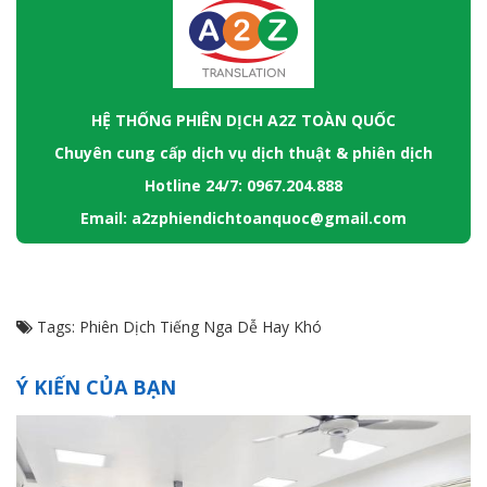
HỆ THỐNG PHIÊN DỊCH A2Z TOÀN QUỐC
Chuyên cung cấp dịch vụ dịch thuật & phiên dịch
Hotline 24/7: 0967.204.888
Email: a2zphiendichtoanquoc@gmail.com
Tags:
Phiên Dịch Tiếng Nga Dễ Hay Khó
Ý KIẾN CỦA BẠN