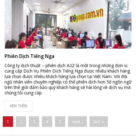
Phiên Dịch Tiếng Nga
Công ty dịch thuật – phiên dịch A2Z là một trong những đơn vị
cung cấp Dịch Vụ Phiên Dịch Tiếng Nga được nhiều khách hàng
lựa chọn được nhiều khách hàng lựa chọn tại Việt Nam. Với đội
ngũ nhân viên chuyên nghiệp có thể phiên dịch hơn 50 ngôn ngữ
trên thế giới đảm bảo quý khách hàng sẽ hài lòng về dịch vụ mà
chúng tôi cung cấp.
XEM THÊM
Pages
1
2
3
4
5
next ›
last »