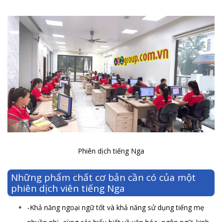
Phiên dịch tiếng Nga
Những phẩm chất cơ bản cần có của một
phiên dịch viên tiếng Nga
-Khả năng ngoại ngữ tốt và khả năng sử dụng tiếng mẹ